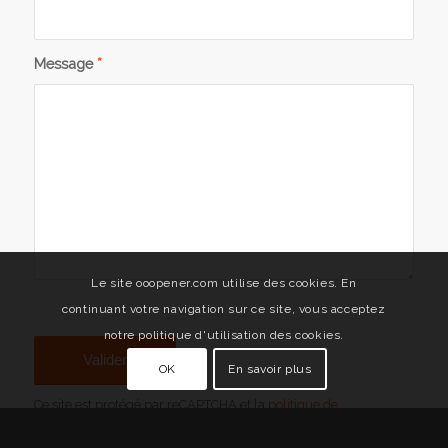
Message
*
Le site ooopener.com utilise des cookies. En
continuant votre navigation sur ce site, vous acceptez
notre politique d'utilisation des cookies.
OK
En savoir plus
Ce site est protégé par reCAPTCHA et la
politique de
confidentialité
de Google et
leur conditions d’utilisation
s’appliquent.