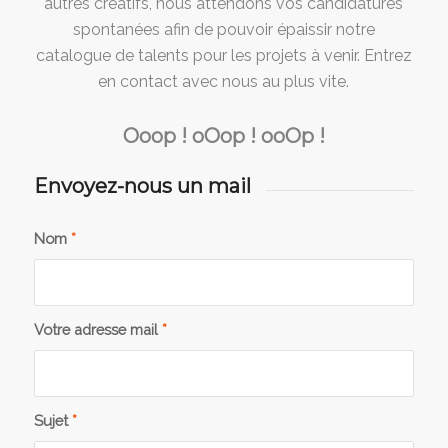
autres créatifs, nous attendons vos candidatures
spontanées afin de pouvoir épaissir notre
catalogue de talents pour les projets à venir. Entrez
en contact avec nous au plus vite.
O
oop ! o
O
op ! oo
O
p !
Envoyez-nous un mail
Nom
*
Votre adresse mail
*
Sujet
*